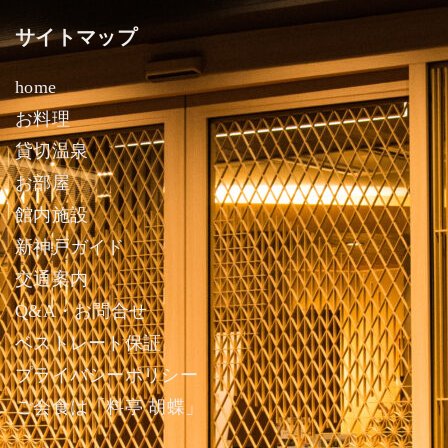
サイトマップ
home
お料理
貸切温泉
お部屋
館内施設
新神戸ガイド
交通案内
Q&A・お問合せ
ベストレート保証
プライバシーポリシー
ご会食は「料亭 胡蝶」