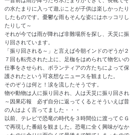
一昔前は雨が降ったら水たまりができて、長靴でそ
の水たまりに入って遊ぶことが子供は楽しかったり
したものです。憂鬱な雨もそんな姿にはホッコリし
たりして～
それが今では雨が降れば非難場所を探し、天災に振
り回されています。
「振り回される～」と言えば今朝インドのぞうが２
７回も転売された上に、足枷をはめられて物乞いの
仕事をさせられ、ボランティアの方たちによって保
護されたという可哀想なニュースを観ました。
そのぞうは何と！涙を流したそうです。
物や動物は人に振り回され、人は天災に振り回され
～因果応報 必ず自分に返ってくるとそういえば昔
の人はよく言ってました・・・
以前、テレビで恐竜の時代を３時間位に渡ってＣＧ
で再現した番組を観ました。恐竜に全く興味がなか