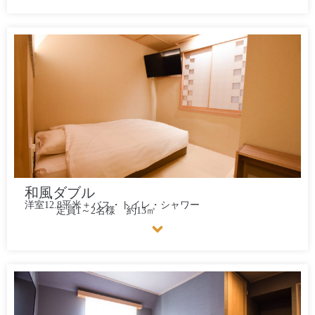
和風ダブル
洋室12.8平米＋バス・トイレ・シャワー
定員1～2名様
約13㎡