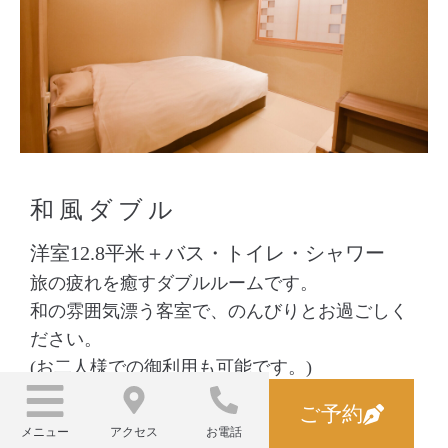
和風ダブル
洋室12.8平米＋バス・トイレ・シャワー
旅の疲れを癒すダブルルームです。
和の雰囲気漂う客室で、のんびりとお過ごしく
ださい。
(お二人様での御利用も可能です。)
ご予約
約13㎡
メニュー
アクセス
お電話
定員1～2名