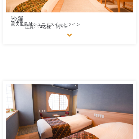
沙羅
露天風呂付ジュニアスイートツイン
定員2～4名様
約30㎡