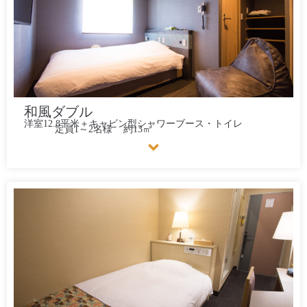
和風ダブル
洋室12.8平米＋キャビン型シャワーブース・トイレ
定員1～2名様
約13㎡