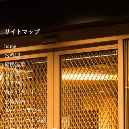
サイトマップ
home
お料理
貸切温泉
お部屋
館内施設
新神戸ガイド
交通案内
Q&A・お問合せ
ベストレート保証